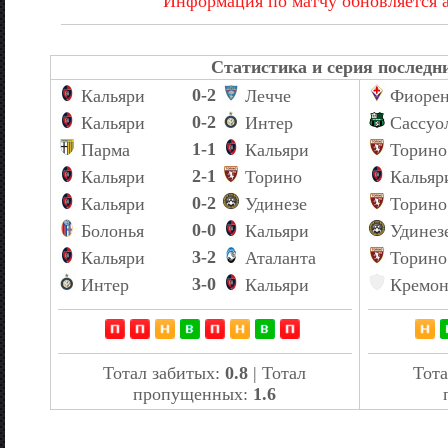
Информация по матчу обновляется 
Статистика и серия последни
0-2
Кальяри
Лечче
Фиорен
0-2
Кальяри
Интер
Сассуо
1-1
Парма
Кальяри
Торино
2-1
Кальяри
Торино
Кальяр
0-2
Кальяри
Удинезе
Торино
0-0
Болонья
Кальяри
Удинез
3-2
Кальяри
Аталанта
Торино
3-0
Интер
Кальяри
Кремон
Тотал забитых:
0.8
| Тотал
Тота
пропущенных:
1.6