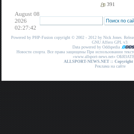
391
August 08
2026
02:27:42
Powered by
PHP-Fusion
copyright © 2002 - 2012 by Nick Jones. Release
GNU Affero GPL
v3.
Data powered by Oddspedia
Новости спорта. Все права защищены При использовании текст
«www.allsport-news.net» ОБЯЗА
ALLSPORT-NEWS.NET
:: Copyright
Реклама на сайте