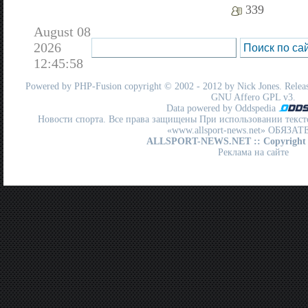
339
August 08
2026
12:45:58
Powered by
PHP-Fusion
copyright © 2002 - 2012 by Nick Jones. Release
GNU Affero GPL
v3.
Data powered by Oddspedia
Новости спорта. Все права защищены При использовании текст
«www.allsport-news.net» ОБЯЗА
ALLSPORT-NEWS.NET
:: Copyright
Реклама на сайте