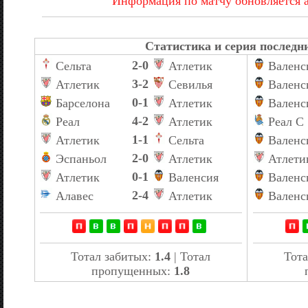
Информация по матчу обновляется 
Статистика и серия последни
2-0
Сельта
Атлетик
Валенс
3-2
Атлетик
Севилья
Валенс
0-1
Барселона
Атлетик
Валенс
4-2
Реал
Атлетик
Реал С
1-1
Атлетик
Сельта
Валенс
2-0
Эспаньол
Атлетик
Атлети
0-1
Атлетик
Валенсия
Валенс
2-4
Алавес
Атлетик
Валенс
Тотал забитых:
1.4
| Тотал
Тота
пропущенных:
1.8