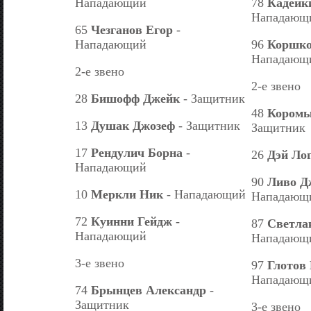
Нападающий
78
Кадейк
Нападающ
65
Чезганов Егор
-
Нападающий
96
Коршко
Нападающ
2-е звено
2-е звено
28
Бишофф Джейк
- Защитник
48
Коромы
13
Душак Джозеф
- Защитник
Защитник
17
Рендулич Борна
-
26
Дэй Ло
Нападающий
90
Ливо Д
10
Меркли Ник
- Нападающий
Нападающ
72
Куинни Гейдж
-
87
Светла
Нападающий
Нападающ
3-е звено
97
Глотов
Нападающ
74
Брынцев Александр
-
Защитник
3-е звено