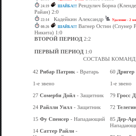
Рендулич Борна (Кленд
ШАЙБА!!!
24:19
Райан) 2:0
Кадейкин Александр
22:14
Удаление - 2 м
Вагнер Остин (Спунер Р
ШАЙБА!!!
08:26
Никита) 1:0
ВТОРОЙ ПЕРИОД
2:2
ПЕРВЫЙ ПЕРИОД
1:0
СОСТАВЫ КОМАНД
42
Рибар Патрик
- Вратарь
60
Дригер
1-е звено
1-е звено
27
Сомерби Дойл
- Защитник
79
Гросс 
24
Райлли Уилл
- Защитник
72
Телеги
15
Фу Спенсер
- Нападающий
85
Дер-Ар
Нападающ
14
Саттер Райли
-