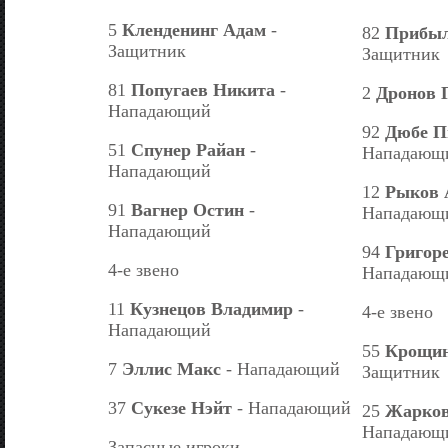
5
Кленденинг Адам
-
82
Прибыл
Защитник
Защитник
81
Попугаев Никита
-
2
Дронов 
Нападающий
92
Дюбе П
51
Спунер Райан
-
Нападающ
Нападающий
12
Рыков 
91
Вагнер Остин
-
Нападающ
Нападающий
94
Григор
4-е звено
Нападающ
11
Кузнецов Владимир
-
4-е звено
Нападающий
55
Крощин
7
Эллис Макс
- Нападающий
Защитник
37
Сукезе Нэйт
- Нападающий
25
Жарков
Нападающ
Запасные игроки