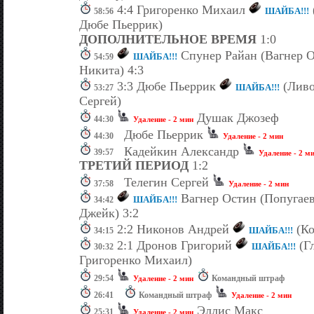
4:4 Григоренко Михаил
ШАЙБА!!!
58:56
Дюбе Пьеррик)
ДОПОЛНИТЕЛЬНОЕ ВРЕМЯ
1:0
Спунер Райан (Вагнер О
ШАЙБА!!!
54:59
Никита) 4:3
3:3 Дюбе Пьеррик
(Ливо
ШАЙБА!!!
53:27
Сергей)
Душак Джозеф
44:30
Удаление - 2 мин
Дюбе Пьеррик
44:30
Удаление - 2 мин
Кадейкин Александр
39:57
Удаление - 2 м
ТРЕТИЙ ПЕРИОД
1:2
Телегин Сергей
37:58
Удаление - 2 мин
Вагнер Остин (Попугае
ШАЙБА!!!
34:42
Джейк) 3:2
2:2 Никонов Андрей
(Ко
ШАЙБА!!!
34:15
2:1 Дронов Григорий
(Г
ШАЙБА!!!
30:32
Григоренко Михаил)
29:54
Командный штраф
Удаление - 2 мин
26:41
Командный штраф
Удаление - 2 мин
Эллис Макс
25:31
Удаление - 2 мин