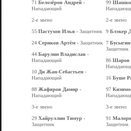
71
Белозёров Андрей
-
99
Шашко
Нападающий
Нападающ
2-е звено
2-е звено
55
Пастухов Илья
- Защитник
9
Блэкер 
24
Сериков Артём
- Защитник
7
Бусыгин
Защитник
44
Барулин Владислав
-
Нападающий
86
Шаров 
Нападающ
10
Ди Жан-Себастьен
-
Нападающий
16
Буше Р
88
Жафяров Дамир
-
97
Кизимо
Нападающий
Нападающ
3-е звено
3-е звено
29
Хайруллин Тимур
-
91
Малоро
Защитник
Защитник