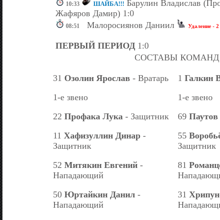
Барулин Владислав (Про
ШАЙБА!!!
10:33
Жафяров Дамир) 1:0
Малоросиянов Даниил
08:51
Удаление - 2
ПЕРВЫЙ ПЕРИОД
1:0
СОСТАВЫ КОМАНД
31
Озолин Ярослав
- Вратарь
1
Галкин 
1-е звено
1-е звено
22
Профака Лука
- Защитник
69
Паутов
11
Хафизуллин Динар
-
55
Воробь
Защитник
Защитник
52
Митякин Евгений
-
81
Романц
Нападающий
Нападающ
50
Юртайкин Данил
-
31
Хрипун
Нападающий
Нападающ