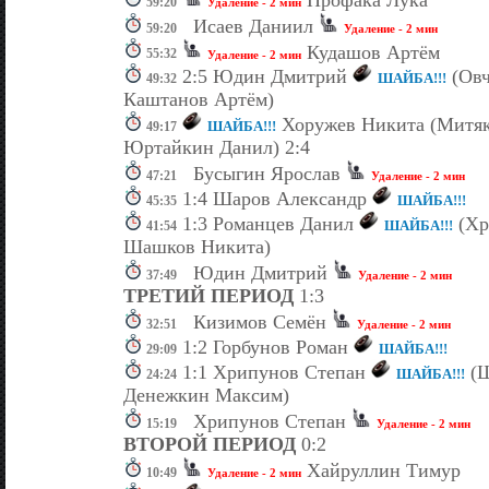
59:20
Удаление - 2 мин
Исаев Даниил
59:20
Удаление - 2 мин
Кудашов Артём
55:32
Удаление - 2 мин
2:5 Юдин Дмитрий
(Овч
ШАЙБА!!!
49:32
Каштанов Артём)
Хоружев Никита (Митяк
ШАЙБА!!!
49:17
Юртайкин Данил) 2:4
Бусыгин Ярослав
47:21
Удаление - 2 мин
1:4 Шаров Александр
ШАЙБА!!!
45:35
1:3 Романцев Данил
(Хр
ШАЙБА!!!
41:54
Шашков Никита)
Юдин Дмитрий
37:49
Удаление - 2 мин
ТРЕТИЙ ПЕРИОД
1:3
Кизимов Семён
32:51
Удаление - 2 мин
1:2 Горбунов Роман
ШАЙБА!!!
29:09
1:1 Хрипунов Степан
(Ш
ШАЙБА!!!
24:24
Денежкин Максим)
Хрипунов Степан
15:19
Удаление - 2 мин
ВТОРОЙ ПЕРИОД
0:2
Хайруллин Тимур
10:49
Удаление - 2 мин