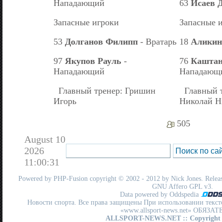
Нападающий
63
Исаев 
Запасные игроки
Запасные 
53
Долганов Филипп
- Вратарь
18
Аликин
97
Якупов Рауль
-
76
Каштан
Нападающий
Нападающ
Главный тренер: Гришин
Главный т
Игорь
Николай Н
505
August 10
2026
11:00:31
Powered by
PHP-Fusion
copyright © 2002 - 2012 by Nick Jones. Release
GNU Affero GPL
v3.
Data powered by Oddspedia
Новости спорта. Все права защищены При использовании текст
«www.allsport-news.net» ОБЯЗА
ALLSPORT-NEWS.NET
:: Copyright