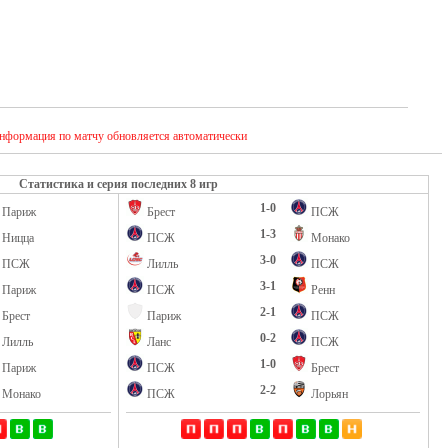
нформация по матчу обновляется автоматически
Статистика и серия последних 8 игр
1-0
Париж
Брест
ПСЖ
1-3
Ницца
ПСЖ
Монако
3-0
ПСЖ
Лилль
ПСЖ
3-1
Париж
ПСЖ
Ренн
2-1
Брест
Париж
ПСЖ
0-2
Лилль
Ланс
ПСЖ
1-0
Париж
ПСЖ
Брест
2-2
Монако
ПСЖ
Лорьян