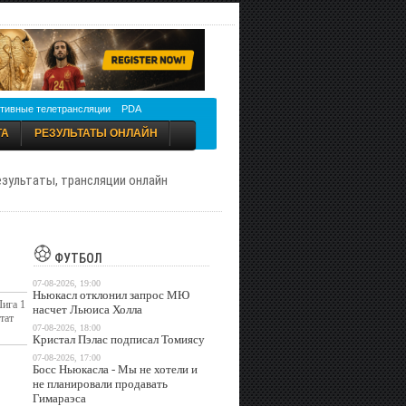
тивные телетрансляции
PDA
ТА
РЕЗУЛЬТАТЫ ОНЛАЙН
результаты, трансляции онлайн
ФУТБОЛ
07-08-2026, 19:00
Ньюкасл отклонил запрос МЮ
Лига 1
насчет Льюиса Холла
тат
07-08-2026, 18:00
Кристал Пэлас подписал Томиясу
07-08-2026, 17:00
Босс Ньюкасла - Мы не хотели и
не планировали продавать
Гимараэса