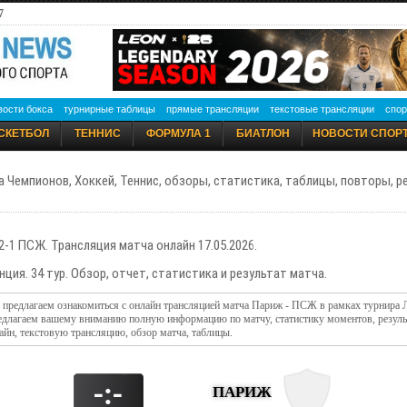
7
вости бокса
турнирные таблицы
прямые трансляции
текстовые трансляции
спор
СКЕТБОЛ
ТЕННИС
ФОРМУЛА 1
БИАТЛОН
НОВОСТИ СПОР
а Чемпионов, Хоккей, Теннис, обзоры, статистика, таблицы, повторы, 
2-1 ПСЖ. Трансляция матча онлайн 17.05.2026.
нция. 34 тур. Обзор, отчет, статистика и результат матча.
- предлагаем ознакомиться с онлайн трансляцией матча Париж - ПСЖ в рамках турнира 
редлагаем вашему вниманию полную информацию по матчу, статистику моментов, резуль
айн, текстовую трансляцию, обзор матча, таблицы.
-:-
ПАРИЖ