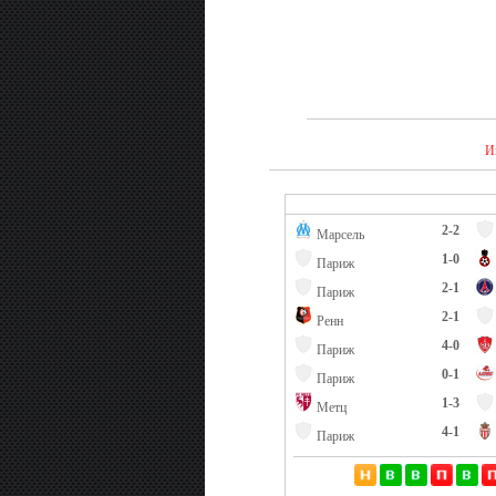
И
2-2
Марсель
1-0
Париж
2-1
Париж
2-1
Ренн
4-0
Париж
0-1
Париж
1-3
Метц
4-1
Париж