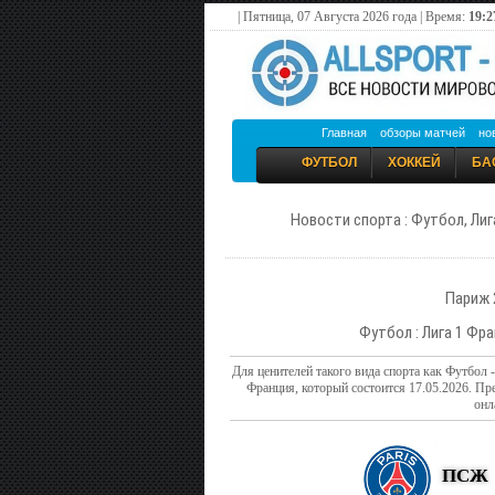
| Пятница, 07 Августа 2026 года | Время:
19:2
Главная
обзоры матчей
но
ФУТБОЛ
ХОККЕЙ
БА
Новости спорта : Футбол, Лиг
Париж 
Футбол : Лига 1 Фра
Для ценителей такого вида спорта как Футбол 
Франция, который состоится 17.05.2026. П
онл
ПСЖ