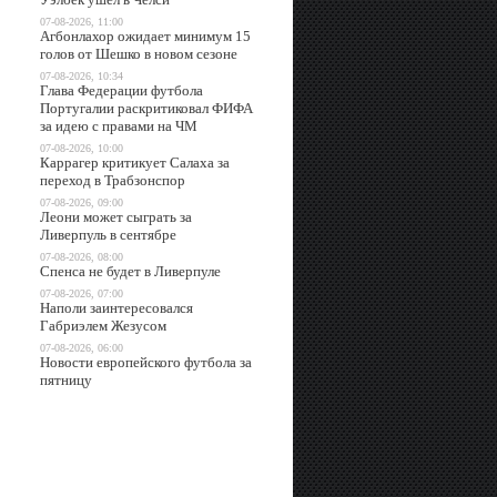
07-08-2026, 11:00
Агбонлахор ожидает минимум 15
голов от Шешко в новом сезоне
07-08-2026, 10:34
Глава Федерации футбола
Португалии раскритиковал ФИФА
за идею с правами на ЧМ
07-08-2026, 10:00
Каррагер критикует Салаха за
переход в Трабзонспор
07-08-2026, 09:00
Леони может сыграть за
Ливерпуль в сентябре
07-08-2026, 08:00
Спенса не будет в Ливерпуле
07-08-2026, 07:00
Наполи заинтересовался
Габриэлем Жезусом
07-08-2026, 06:00
Новости европейского футбола за
пятницу