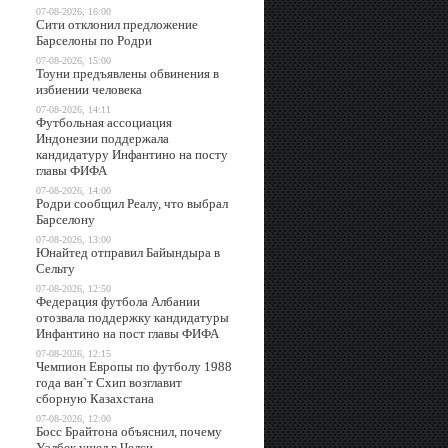
07-08-2026, 16:00
Сити отклонил предложение
Барселоны по Родри
07-08-2026, 15:00
Тоуни предъявлены обвинения в
избиении человека
07-08-2026, 14:11
Футбольная ассоциация
Индонезии поддержала
кандидатуру Инфантино на посту
главы ФИФА
07-08-2026, 14:00
Родри сообщил Реалу, что выбрал
Барселону
07-08-2026, 13:00
Юнайтед отправил Байындыра в
Сельту
07-08-2026, 12:50
Федерация футбола Албании
отозвала поддержку кандидатуры
Инфантино на пост главы ФИФА
07-08-2026, 12:15
Чемпион Европы по футболу 1988
года ван`т Схип возглавит
сборную Казахстана
07-08-2026, 12:00
Босс Брайтона объяснил, почему
Уэлбек ушел в Челси