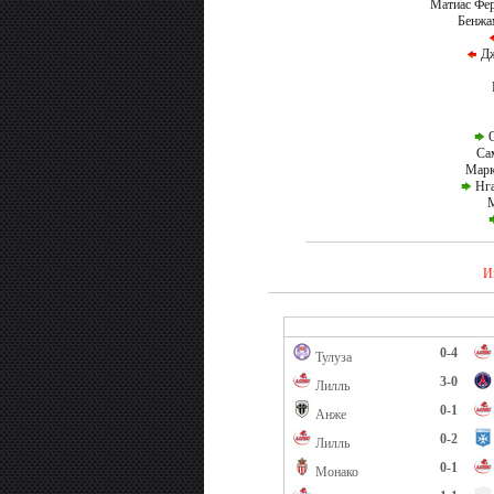
Матиас Фе
Бенжа
Дж
О
Са
Марк
Нга
М
И
0-4
Тулуза
3-0
Лилль
0-1
Анже
0-2
Лилль
0-1
Монако