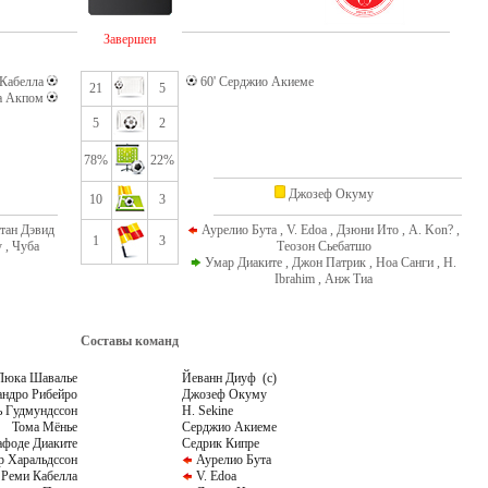
Завершен
 Кабелла
60' Серджио Акиеме
21
5
ба Акпом
5
2
78%
22%
Джозеф Окуму
10
3
тан Дэвид
Аурелио Бута , V. Edoa , Дзюни Ито , A. Kon? ,
1
3
 , Чуба
Теозон Сьебатшо
Умар Диаките , Джон Патрик , Ноа Санги , H.
Ibrahim , Анж Тиа
Составы команд
Люка Шавалье
Йеванн Диуф (c)
андро Рибейро
Джозеф Окуму
ь Гудмундссон
H. Sekine
Тома Мёнье
Серджио Акиеме
афоде Диаките
Седрик Кипре
р Харальдссон
Аурелио Бута
Реми Кабелла
V. Edoa