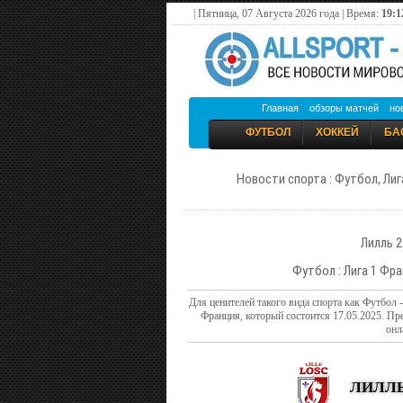
| Пятница, 07 Августа 2026 года | Время:
19:1
Главная
обзоры матчей
но
ФУТБОЛ
ХОККЕЙ
БА
Новости спорта : Футбол, Лиг
Лилль 2
Футбол : Лига 1 Фра
Для ценителей такого вида спорта как Футбол 
Франция, который состоится 17.05.2025. П
онл
ЛИЛЛ