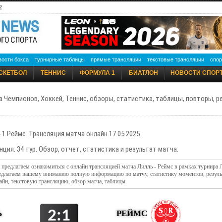
2
вости бокса
турнирные таблицы
прямые трансляции
текстовые трансляции
спор
СКЕТБОЛ
ТЕННИС
ФОРМУЛА 1
БИАТЛОН
НОВОСТИ СПОР
а Чемпионов, Хоккей, Теннис, обзоры, статистика, таблицы, повторы, 
-1 Реймс. Трансляция матча онлайн 17.05.2025.
нция. 34 тур. Обзор, отчет, статистика и результат матча.
- предлагаем ознакомиться с онлайн трансляцией матча Лилль - Реймс в рамках турнира 
редлагаем вашему вниманию полную информацию по матчу, статистику моментов, резуль
айн, текстовую трансляцию, обзор матча, таблицы.
2:1
Ь
РЕЙМС