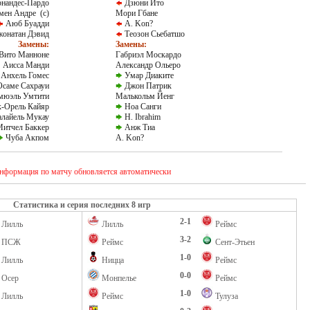
рнандес-Пардо
Дзюни Ито
мен Андре (c)
Мори Гбане
Аюб Буадди
A. Kon?
онатан Дэвид
Теозон Сьебатшо
Замены:
Замены:
Вито Манноне
Габриэл Москардо
Аисса Манди
Александр Ольеро
Анхель Гомес
Умар Диаките
саме Сахрауи
Джон Патрик
мюэль Умтити
Малькольм Йенг
-Орель Кайяр
Ноа Санги
лайель Мукау
H. Ibrahim
итчел Баккер
Анж Тиа
Чуба Акпом
A. Kon?
нформация по матчу обновляется автоматически
Статистика и серия последних 8 игр
2-1
Лилль
Лилль
Реймс
3-2
ПСЖ
Реймс
Сент-Этьен
1-0
Лилль
Ницца
Реймс
0-0
Осер
Монпелье
Реймс
1-0
Лилль
Реймс
Тулуза