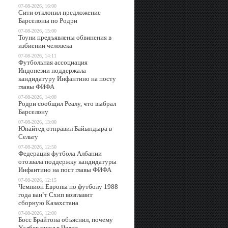
07-08-2026, 16:00
Сити отклонил предложение
Барселоны по Родри
07-08-2026, 15:00
Тоуни предъявлены обвинения в
избиении человека
07-08-2026, 14:11
Футбольная ассоциация
Индонезии поддержала
кандидатуру Инфантино на посту
главы ФИФА
07-08-2026, 14:00
Родри сообщил Реалу, что выбрал
Барселону
07-08-2026, 13:00
Юнайтед отправил Байындыра в
Сельту
07-08-2026, 12:50
Федерация футбола Албании
отозвала поддержку кандидатуры
Инфантино на пост главы ФИФА
07-08-2026, 12:15
Чемпион Европы по футболу 1988
года ван`т Схип возглавит
сборную Казахстана
07-08-2026, 12:00
Босс Брайтона объяснил, почему
Уэлбек ушел в Челси