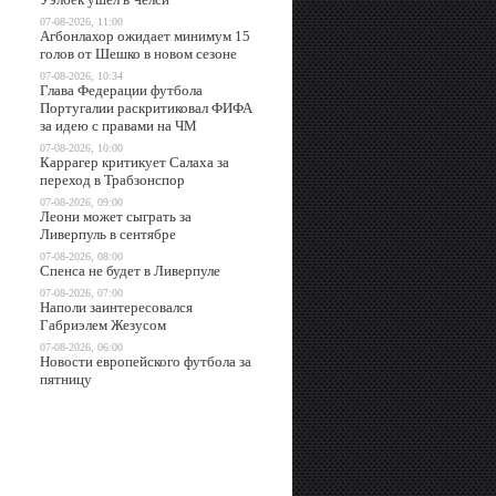
07-08-2026, 11:00
Агбонлахор ожидает минимум 15
голов от Шешко в новом сезоне
07-08-2026, 10:34
Глава Федерации футбола
Португалии раскритиковал ФИФА
за идею с правами на ЧМ
07-08-2026, 10:00
Каррагер критикует Салаха за
переход в Трабзонспор
07-08-2026, 09:00
Леони может сыграть за
Ливерпуль в сентябре
07-08-2026, 08:00
Спенса не будет в Ливерпуле
07-08-2026, 07:00
Наполи заинтересовался
Габриэлем Жезусом
07-08-2026, 06:00
Новости европейского футбола за
пятницу