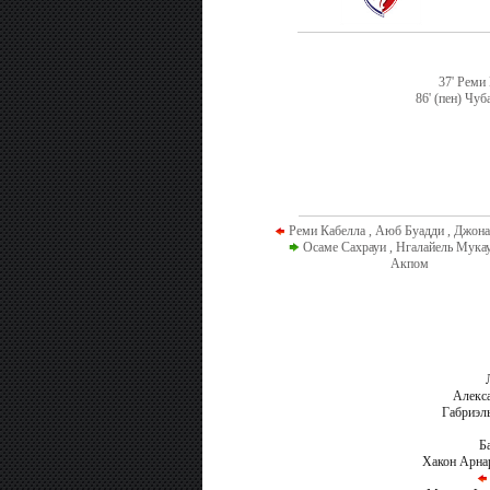
37' Реми
86' (пен) Чу
Реми Кабелла , Аюб Буадди , Джона
Осаме Сахрауи , Нгалайель Мукау
Акпом
Алекс
Габриэл
Б
Хакон Арна