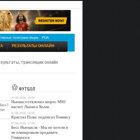
тивные телетрансляции
PDA
ТА
РЕЗУЛЬТАТЫ ОНЛАЙН
результаты, трансляции онлайн
ФУТБОЛ
07-08-2026, 19:00
Ньюкасл отклонил запрос МЮ
Лига 1
насчет Льюиса Холла
тат
07-08-2026, 18:00
Кристал Пэлас подписал Томиясу
07-08-2026, 17:00
Босс Ньюкасла - Мы не хотели и
не планировали продавать
Гимараэса