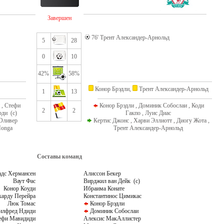
Завершен
76' Трент Александер-Арнольд
5
28
0
10
42%
58%
Конор Брэдли,
Трент Александер-Арнольд
1
13
 , Стефи
Конор Брэдли , Доминик Собослаи , Коди
2
2
рди (c)
Гакпо , Луис Диас
 Оливер
Кертис Джонс , Харви Эллиотт , Диогу Жота ,
Monga
Трент Александер-Арнольд
Составы команд
дс Хермансен
Алиссон Бекер
Ваут Фас
Вирджил ван Дейк (c)
Конор Коуди
Ибраима Конате
арду Перейра
Константинос Цимикас
Люк Томас
Конор Брэдли
лфред Ндиди
Доминик Собослаи
фи Мавидиди
Алексис МакАллистер