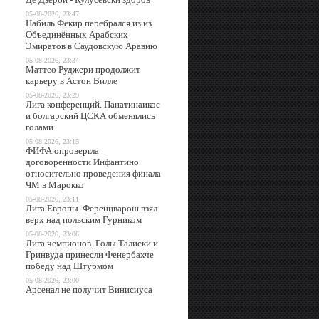
05-08-2026, 23:47
Набиль Фекир перебрался из из
Объединённых Арабских
Эмиратов в Саудовскую Аравию
05-08-2026, 23:34
Маттео Руджери продолжит
карьеру в Астон Вилле
05-08-2026, 23:29
Лига конференций. Панатинаикос
и болгарский ЦСКА обменялись
голами
05-08-2026, 23:15
ФИФА опровергла
договоренности Инфантино
относительно проведения финала
ЧМ в Марокко
05-08-2026, 23:11
Лига Европы. Ференцварош взял
верх над польским Гурником
05-08-2026, 23:06
Лига чемпионов. Голы Талиски и
Гринвуда принесли Фенербахче
победу над Штурмом
05-08-2026, 23:00
Арсенал не получит Винисиуса