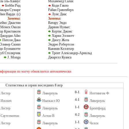
ль эль-Ханнус
Мохаммед Салах
Бобби Рид
Коди Гакпо
бакари Сумаре
Райан Гравенберх
ми Варди (c)
Луис Диас
Замены:
Замены:
еймс Джастин
Ватару Эндо
Мемех Околи
Дарвин Нуньес
ор Кристансен
Кертис Джонс
Джордан Айю
Харви Эллиотт
Патсон Дака
Диогу Жота
Оливер Скипп
Эндрю Робертсон
о Буонанотте
Кьювин Келлехер
уб Столярчик
Трент Александер-Арнольд
J. Monga
Джарелл Куанса
нформация по матчу обновляется автоматически
Статистика и серия последних 8 игр
0-1
Лестер
Ливерпуль
Ноттингем Ф
4-1
Ипсвич
Ньюкасл Ю
Ливерпуль
1-1
Лестер
Ливерпуль
Брентфорд
4-2
Саутгемптон
Астон В
Ливерпуль
1-1
Лестер
Ливерпуль
Челси