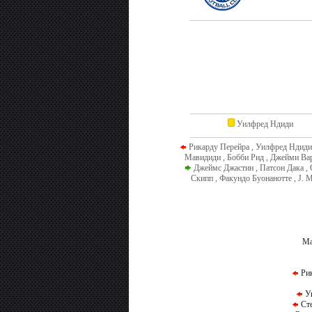
Уилфред Ндиди
Рикарду Перейра , Уилфред Ндиди
Мавидиди , Бобби Рид , Джейми Ва
Джеймс Джастин , Патсон Дака ,
Скипп , Факундо Буонанотте , J. 
Ма
Рик
Уи
Сте