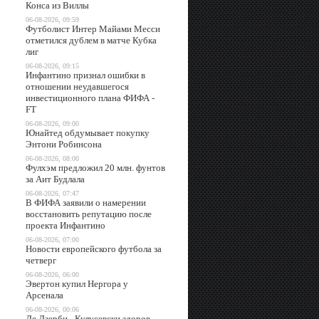
Конса из Виллы
06-08-2026, 09:59
Футболист Интер Майами Месси
отметился дублем в матче Кубка
лиг
06-08-2026, 09:15
Инфантино признал ошибки в
отношении неудавшегося
инвестиционного плана ФИФА -
FT
06-08-2026, 09:00
Юнайтед обдумывает покупку
Энтони Робинсона
06-08-2026, 08:00
Фулхэм предложил 20 млн. фунтов
за Аит Будлала
06-08-2026, 07:47
В ФИФА заявили о намерении
восстановить репутацию после
проекта Инфантино
06-08-2026, 07:00
Новости европейского футбола за
четверг
06-08-2026, 06:00
Эвертон купил Нергора у
Арсенала
06-08-2026, 00:06
Де Дзерби - Кулусевски здоров