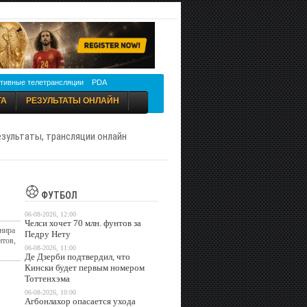
тивные телетрансляции
PDA
ТА
РЕЗУЛЬТАТЫ ОНЛАЙН
результаты, трансляции онлайн
ФУТБОЛ
06-08-2026, 12:00
Челси хочет 70 млн. фунтов за
рнира
Педру Нету
нтов,
06-08-2026, 11:00
Де Дзерби подтвердил, что
Кински будет первым номером
Тоттенхэма
06-08-2026, 10:00
Агбонлахор опасается ухода