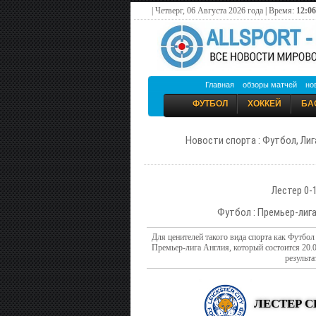
| Четверг, 06 Августа 2026 года | Время:
12:06
Главная
обзоры матчей
но
ФУТБОЛ
ХОККЕЙ
БА
Новости спорта : Футбол, Лиг
Лестер 0-
Футбол : Премьер-лига
Для ценителей такого вида спорта как Футбол
Премьер-лига Англия, который состоится 20
результа
ЛЕСТЕР С