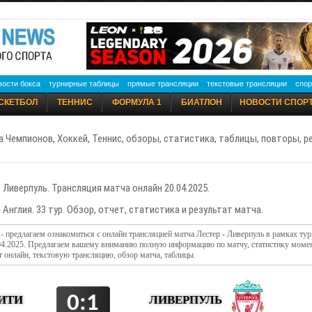
вости бокса
турнирные таблицы
прямые трансляции
текстовые трансляции
спор
СКЕТБОЛ
ТЕННИС
ФОРМУЛА 1
БИАТЛОН
НОВОСТИ СПОР
а Чемпионов, Хоккей, Теннис, обзоры, статистика, таблицы, повторы, 
1 Ливерпуль. Трансляция матча онлайн 20.04.2025.
 Англия. 33 тур. Обзор, отчет, статистика и результат матча.
 - предлагаем ознакомиться с онлайн трансляцией матча Лестер - Ливерпуль в рамках ту
.04.2025. Предлагаем вашему вниманию полную информацию по матчу, статистику моме
т онлайн, текстовую трансляцию, обзор матча, таблицы.
0:1
ЛИВЕРПУЛЬ
ИТИ