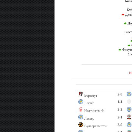
Била
Бу
Джей
Дж
Викт
Факунд
Як
И
2-0
Борнмут
1-1
Лестер
2-2
Ноттингем Ф
2-1
Лестер
3-0
Вулверхэмптон