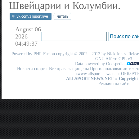
Швейцарии и Колумбии.
August 06
2026
04:49:37
Powered by
PHP-Fusion
copyright © 2002 - 2012 by Nick Jones. Release
GNU Affero GPL
v3.
Data powered by Oddspedia
Новости спорта. Все права защищены При использовании текст
«www.allsport-news.net» ОБЯЗА
ALLSPORT-NEWS.NET
:: Copyright
Реклама на сайте