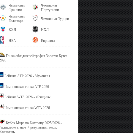
Чемпионат
Чемпионат
Франции
Португалии
Чемпионат
Чемпионат Турции
Голландии
КХЛ
НХЛ
НБА
Евролига
Гонка обладателей трофея Золотая Бутса
2026
Рейтинг ATP 2026 - Мужчины
Чемпионская гонка ATP 2026
Рейтинг WTA 2026 - Женщины
Чемпионская гонка WTA 2026
Кубок Мира по Биатлону 2025/2026 -
Расписание этапов + результаты гонок.
Календарь