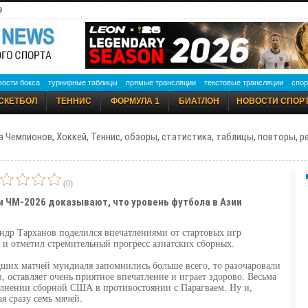
9
вости бокса
турнирные таблицы
прямые трансляции
текстовые трансляции
спор
СКЕТБОЛ
ТЕННИС
ФОРМУЛА 1
БИАТЛОН
НОВОСТИ СПОР
а Чемпионов, Хоккей, Теннис, обзоры, статистика, таблицы, повторы, 
(0)
 ЧМ-2026 доказывают, что уровень футбола в Азии
ндр Тарханов поделился впечатлениями от стартовых игр
 и отметил стремительный прогресс азиатских сборных.
дших матчей мундиаля запомнились больше всего, то разочаровали
 оставляет очень приятное впечатление и играет здорово. Весьма
лнении сборной США в противостоянии с Парагваем. Ну и,
я сразу семь мячей.