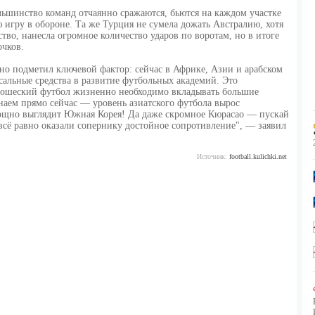
ьшинство команд отчаянно сражаются, бьются на каждом участке
игру в обороне. Та же Турция не сумела дожать Австралию, хотя
во, нанесла огромное количество ударов по воротам, но в итоге
очков.
чно подметил ключевой фактор: сейчас в Африке, Азии и арабском
альные средства в развитие футбольных академий. Это
ношеский футбол жизненно необходимо вкладывать большие
аем прямо сейчас — уровень азиатского футбола вырос
мощно выглядит Южная Корея! Да даже скромное Кюрасао — пускай
всё равно оказали сопернику достойное сопротивление", — заявил
Источник:
football.kulichki.net