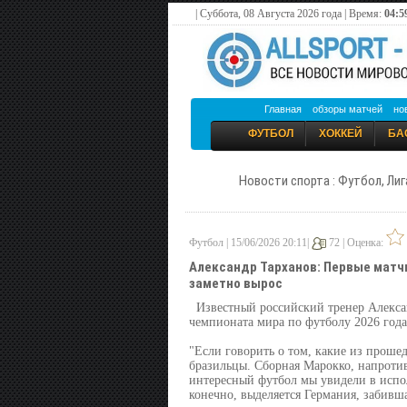
| Суббота, 08 Августа 2026 года | Время:
04:5
Главная
обзоры матчей
но
ФУТБОЛ
ХОККЕЙ
БА
Новости спорта : Футбол, Лиг
Футбол | 15/06/2026 20:11|
72 |
Оценка:
Александр Тарханов: Первые матчи
заметно вырос
Известный российский тренер Алекса
чемпионата мира по футболу 2026 года
"Если говорить о том, какие из проше
бразильцы. Сборная Марокко, напротив,
интересный футбол мы увидели в испо
конечно, выделяется Германия, забивша