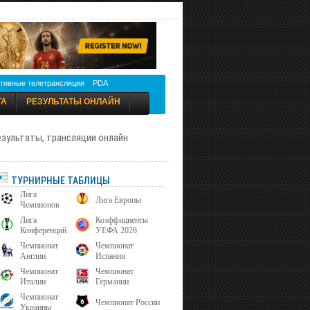
тивные телетрансляции
PDA
ТА
РЕЗУЛЬТАТЫ ОНЛАЙН
результаты, трансляции онлайн
ТУРНИРНЫЕ ТАБЛИЦЫ
Лига
Лига Европы
Чемпионов
Лига
Коэффициенты
Конференций
УЕФА 2026
Чемпионат
Чемпионат
Англии
Испании
Чемпионат
Чемпионат
Италии
Германии
Чемпионат
Чемпионат России
Украины