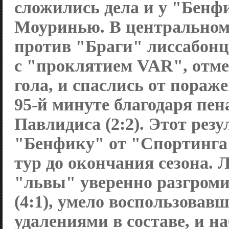
сложились дела и у "Бенф
Моуринью. В центральном
против "Браги" лиссабон
с "проклятием VAR", отм
гола, и спаслись от пораж
95-й минуте благодаря пен
Павлидиса (2:2). Этот резу
"Бенфику" от "Спортинга"
тур до окончания сезона. 
"львы" уверенно разгром
(4:1), умело воспользовав
удалениями в составе, и на