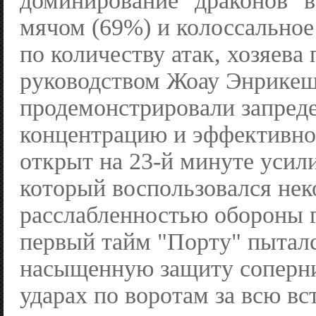
доминирование "драконов" в
мячом (69%) и колоссально
по количеству атак, хозяева 
руководством Жоау Энрике
продемонстрировали запред
концентрацию и эффективно
открыт на 23-й минуте усил
который воспользовался нек
расслабленностью обороны г
первый тайм "Порту" пыталс
насыщенную защиту соперни
ударах по воротам за всю вс