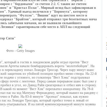
а бирмингемский клуб не смог справиться с "Бернли".
иром с "бордовыми" со счетом 2:2. С таким же счетом
оном" и "Кристал Пэлас". Мирный исход был зафиксирован в
ом". Удачный выезд получился у "Борнмута", которому
ы переиграть "Фулхэм". "Вишни" идут на шестом месте в
 одержал "Брайтон", который отправил три безответных мяча
лись забитыми мячами, но не выявили сильнейшего
Лесники" гарантировали себе место в АПЛ на следующий
тер Сити"
Фото - Getty Images
", который в гостях в лондонском дерби играл против "Вест
келя Артеты начали бомбардировать ворота "молотобойцев". На
го в перекладину попал Леандро Троссар. Через пару минут шанс
нский защитник из убойной позиции пробил мимо створа. На 22-й
е подачи с углового, но голкипера "Вест Хэма" подстраховал
сферу почти с ленточки. Перед самым перерывом шанс был уже у
 пробил в угол, но Давид Райя среагировал и отбил мяч в сторону.
 В какой-то момент "Вест Хэм" перехватил инициативу. На 78-й
делал пас на ход Матеушу Фернандешу, который вышел на рандеву с
точно в Райю. На 83-й минуте "Арсенал" показал, как нужно
 пас на Леандро Троссара, который пробил точно в левый от
ись отыгрываться. И на пятой компенсированной минуте хозяева