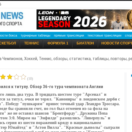
5
вости бокса
турнирные таблицы
прямые трансляции
текстовые трансляции
спор
СКЕТБОЛ
ТЕННИС
ФОРМУЛА 1
БИАТЛОН
НОВОСТИ СПОР
а Чемпионов, Хоккей, Теннис, обзоры, статистика, таблицы, повторы, 
(10)
ился к титулу. Обзор 36-го тура чемпионата Англии
его лишь два тура. В тридцать шестом туре "Арсенал" и
я за титул, очки не терял. "Канониры" в лондонском дерби с
м". Победу "пушкарям" принес точный удар Леандро Троссара.
де бы сравняли счет, но гол был отменен из-за фола на
ти" же не оставил шансов "Брентфорду". Дружина Пепа
етом 3:0. Миром на "Энфилде" разошлись "Ливерпуль" и
ась серия из шести поражений кряду в национальном
стер Юнайтед" и "Астон Вилла". "Красные дьяволы" сыграли