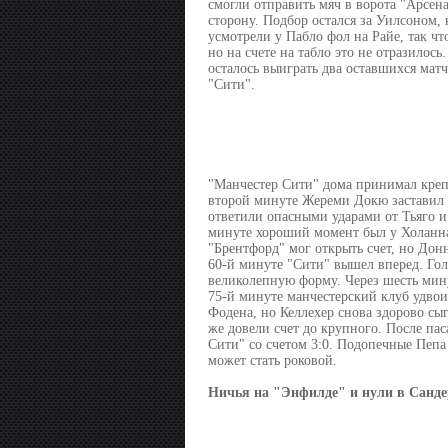
смогли отправить мяч в ворота "Арсена
сторону. Подбор остался за Уилсоном, 
усмотрели у Пабло фол на Райе, так чт
но на счете на табло это не отразилос
осталось выиграть два оставшихся матча
"Сити".
"Манчестер Сити" дома принимал крепк
второй минуте Жереми Докю заставил в
ответили опасными ударами от Тьяго и
минуте хороший момент был у Холанна,
"Брентфорд" мог открыть счет, но Дон
60-й минуте "Сити" вышел вперед. Гол
великолепную форму. Через шесть мин
75-й минуте манчестерский клуб удво
Фодена, но Келлехер снова здорово сы
же довели счет до крупного. После па
Сити" со счетом 3:0. Подопечные Пепа
может стать роковой.
Ничья на "Энфилде" и нули в Санде