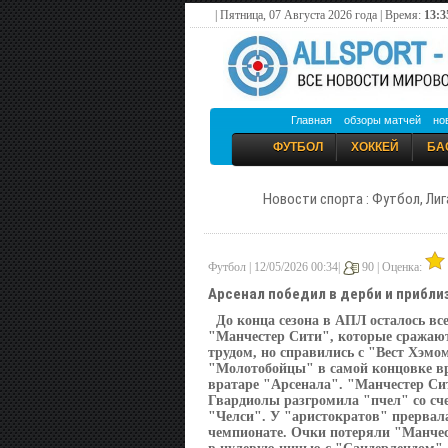
| Пятница, 07 Августа 2026 года | Время:
13:3
Главная
обзоры матчей
но
ФУТБОЛ
ХОККЕЙ
БА
Новости спорта : Футбол, Лиг
Футбол | 12/05/2026 00:34|
90 |
Оценка:
Арсенал победил в дерби и приблиз
До конца сезона в АПЛ осталось вс
"Манчестер Сити", которые сражаютс
трудом, но справились с "Вест Хэмо
"Молотобойцы" в самой концовке вро
вратаре "Арсенала". "Манчестер Си
Гвардиолы разгромила "пчел" со сч
"Челси". У "аристократов" прервал
чемпионате. Очки потеряли "Манче