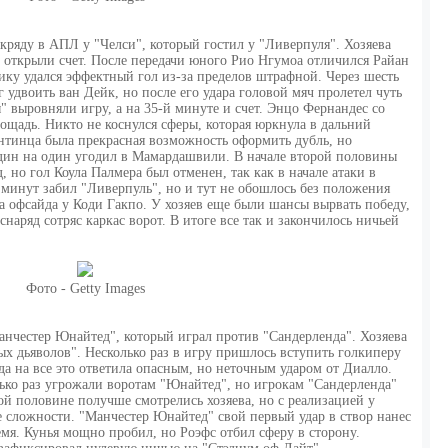
кряду в АПЛ у "Челси", который гостил у "Ливерпуля". Хозяева
 открыли счет. После передачи юного Рио Нгумоа отличился Райан
ку удался эффектный гол из-за пределов штрафной. Через шесть
удвоить ван Дейк, но после его удара головой мяч пролетел чуть
" выровняли игру, а на 35-й минуте и счет. Энцо Фернандес со
щадь. Никто не коснулся сферы, которая юркнула в дальний
нтинца была прекрасная возможность оформить дубль, но
дин на один угодил в Мамардашвили. В начале второй половины
 но гол Коула Палмера был отменен, так как в начале атаки в
 минут забил "Ливерпуль", но и тут не обошлось без положения
а офсайда у Коди Гакпо. У хозяев еще были шансы вырвать победу,
наряд сотряс каркас ворот. В итоге все так и закончилось ничьей
Фото - Getty Images
нчестер Юнайтед", который играл против "Сандерленда". Хозяева
ых дьяволов". Несколько раз в игру пришлось вступить голкиперу
а на все это ответила опасным, но неточным ударом от Диалло.
ько раз угрожали воротам "Юнайтед", но игрокам "Сандерленда"
ой половине получше смотрелись хозяева, но с реализацией у
сложности. "Манчестер Юнайтед" свой первый удар в створ нанес
емя. Кунья мощно пробил, но Роэфс отбил сферу в сторону.