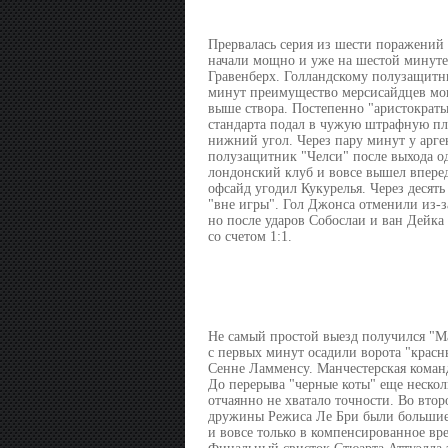
Прервалась серия из шести поражений 
начали мощно и уже на шестой минуте
Гравенберх. Голландскому полузащитни
минут преимущество мерсисайдцев мог 
выше створа. Постепенно "аристократы
стандарта подал в чужую штрафную пло
нижний угол. Через пару минут у арге
полузащитник "Челси" после выхода о
лондонский клуб и вовсе вышел вперед,
офсайд угодил Кукурелья. Через десять
"вне игры". Гол Джонса отменили из-з
но после ударов Собослаи и ван Дейка с
со счетом 1:1.
Не самый простой выезд получился "Ма
с первых минут осадили ворота "красн
Сенне Ламменсу. Манчестерская команд
До перерыва "черные коты" еще нескол
отчаянно не хватало точности. Во втор
дружины Режиса Ле Бри были большие 
и вовсе только в компенсированное вр