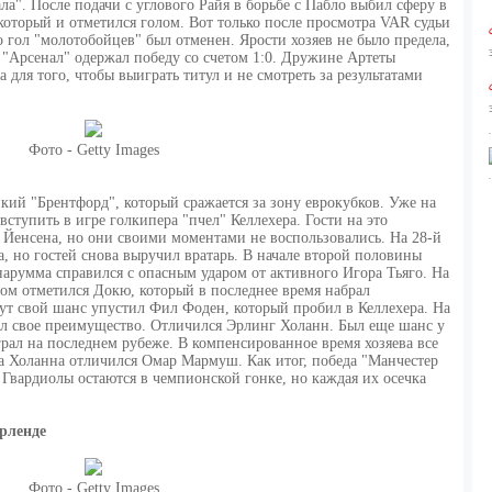
ла". После подачи с углового Райя в борьбе с Пабло выбил сферу в
который и отметился голом. Вот только после просмотра VAR судьи
о гол "молотобойцев" был отменен. Ярости хозяев не было предела,
ь. "Арсенал" одержал победу со счетом 1:0. Дружине Артеты
 для того, чтобы выиграть титул и не смотреть за результатами
Фото - Getty Images
ий "Брентфорд", который сражается за зону еврокубков. Уже на
ступить в игре голкипера "пчел" Келлехера. Гости на это
 Йенсена, но они своими моментами не воспользовались. На 28-й
 но гостей снова выручил вратарь. В начале второй половины
нарумма справился с опасным ударом от активного Игора Тьяго. На
ом отметился Докю, который в последнее время набрал
ут свой шанс упустил Фил Фоден, который пробил в Келлехера. На
ил свое преимущество. Отличился Эрлинг Холанн. Был еще шанс у
грал на последнем рубеже. В компенсированное время хозяева все
са Холанна отличился Омар Мармуш. Как итог, победа "Манчестер
 Гвардиолы остаются в чемпионской гонке, но каждая их осечка
рленде
Фото - Getty Images