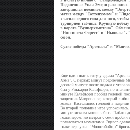
в нулевую ничью с "Сандерлендом", 
Подопечные Унаи Эмери разошлись м
завершился поединок между "Эверт
матче между "Тоттенхэмом" и "Лидс
хватило одного гола для того, чтоб
турнирной таблице. Крупную победу
в ворота "Вулверхэмптона". Обменя
"Ноттингем Форест" и "Ньюкасл". "
сезон.
Сухие победы "Арсенала" и "Манчес
Еще один шаг к титулу сделал "Арсенал
Хэма". С первых минут подопечные Ми
десятой минуте после подачи с углово
был у Риккардо Калафьори, но италья
минуте Калафьори пробил головой посл
защитник Мавропанос, который выбил 
хозяев. Кастельянос головой в падении
Во второй половине игра успокоилась.
минуте хозяева могли забить. Пабло с
голкипером, но метров с семи пробил 
пользоваться моментами. Эдегор сделал
голкипера угол. "Молотобойцы" бросил