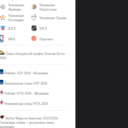
Чемпионат
Чемпионат
Франции
Португалии
Чемпионат
Чемпионат Турции
Голландии
КХЛ
НХЛ
НБА
Евролига
Гонка обладателей трофея Золотая Бутса
2026
Рейтинг ATP 2026 - Мужчины
Чемпионская гонка ATP 2026
Рейтинг WTA 2026 - Женщины
Чемпионская гонка WTA 2026
Кубок Мира по Биатлону 2025/2026 -
Расписание этапов + результаты гонок.
Календарь