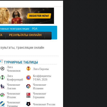
тивные телетрансляции
PDA
ТА
РЕЗУЛЬТАТЫ ОНЛАЙН
результаты, трансляции онлайн
ТУРНИРНЫЕ ТАБЛИЦЫ
Лига
Лига Европы
Чемпионов
Лига
Коэффициенты
Конференций
УЕФА 2026
Чемпионат
Чемпионат
Англии
Испании
Чемпионат
Чемпионат
Италии
Германии
Чемпионат
Чемпионат России
Украины