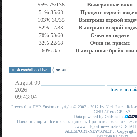
55% 75/136
Выигранные очки
51% 35/68
Процент первой подач
103% 36/35
Выигрыш первой пода
52% 17/33
Выигрыш второй пода
78% 53/68
Очки на подаче
32% 22/68
Очки на приеме
60% 3/5
Выигранные брейк-пои
August 09
2026
09:43:04
Powered by
PHP-Fusion
copyright © 2002 - 2012 by Nick Jones. Release
GNU Affero GPL
v3.
Data powered by Oddspedia
Новости спорта. Все права защищены При использовании текст
«www.allsport-news.net» ОБЯЗА
ALLSPORT-NEWS.NET
:: Copyright
Реклама на сайте