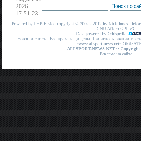
2026
17:51:23
Powered by
PHP-Fusion
copyright © 2002 - 2012 by Nick Jones. Release
GNU Affero GPL
v3.
Data powered by Oddspedia
Новости спорта. Все права защищены При использовании текст
«www.allsport-news.net» ОБЯЗА
ALLSPORT-NEWS.NET
:: Copyright
Реклама на сайте