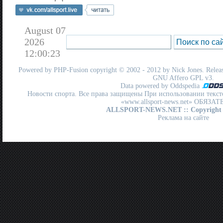
August 07
2026
12:00:23
Powered by
PHP-Fusion
copyright © 2002 - 2012 by Nick Jones. Release
GNU Affero GPL
v3.
Data powered by Oddspedia
Новости спорта. Все права защищены При использовании текст
«www.allsport-news.net» ОБЯЗА
ALLSPORT-NEWS.NET
:: Copyright
Реклама на сайте