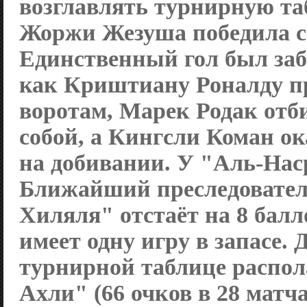
возглавлять турнирную та
Жоржи Жезуша победила со
Единственный гол был заби
как Криштиану Роналду п
воротам, Марек Родак отб
собой, а Кингсли Коман о
на добивании. У "Аль-Наср
Ближайший преследовател
Хиляля" отстаёт на 8 балл
имеет одну игру в запасе. 
турнирной таблице распол
Ахли" (66 очков в 28 матча