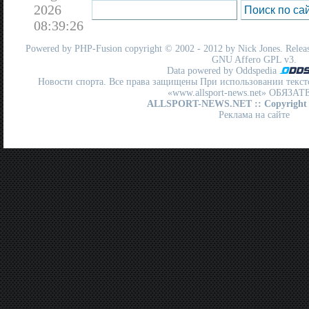
2026
08:39:26
Powered by
PHP-Fusion
copyright © 2002 - 2012 by Nick Jones. Release
GNU Affero GPL
v3.
Data powered by Oddspedia
Новости спорта. Все права защищены При использовании текст
«www.allsport-news.net» ОБЯЗА
ALLSPORT-NEWS.NET
:: Copyright
Реклама на сайте