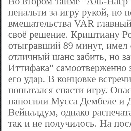
Во втором тайме "Аль-Наср"
пенальти за игру рукой, но 
вмешательства VAR главный
своё решение. Криштиану Ро
отыгравший 89 минут, имел
отличный шанс забить, но з
Иттифака" самоотверженно 
его удар. В концовке встре
попытался спасти игру. Опа
наносили Мусса Дембеле и
Вейналдум, однако распечат
так и не получилось. На по