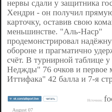
нервы сдали у защитника го
Хендри - он получил пряму
карточку, оставив свою кома
меньшинстве. "Аль-Наср"
продемонстрировал надёжну
обороне и прагматично уде
счёт. В турнирной таблице у
Неджды" 76 очков и первое м
Иттифака" 42 балла и 7-я ст
fo
Источник:
August 07