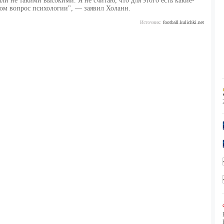
и не такими высокими. Я не считаю, что для этого есть какие-
ом вопрос психологии", — заявил Холанн.
Источник:
football.kulichki.net