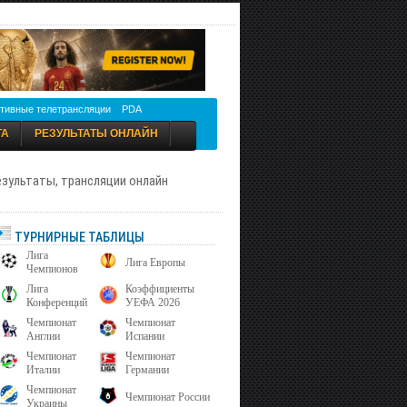
тивные телетрансляции
PDA
ТА
РЕЗУЛЬТАТЫ ОНЛАЙН
результаты, трансляции онлайн
ТУРНИРНЫЕ ТАБЛИЦЫ
Лига
Лига Европы
Чемпионов
Лига
Коэффициенты
Конференций
УЕФА 2026
Чемпионат
Чемпионат
Англии
Испании
Чемпионат
Чемпионат
Италии
Германии
Чемпионат
Чемпионат России
Украины