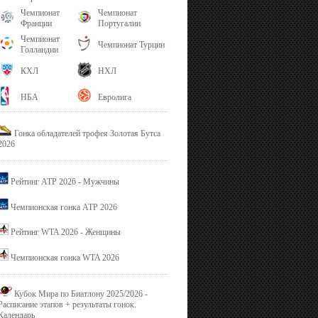
Чемпионат
Чемпионат
Франции
Португалии
Чемпионат
Чемпионат Турции
Голландии
КХЛ
НХЛ
НБА
Евролига
Гонка обладателей трофея Золотая Бутса
2026
Рейтинг ATP 2026 - Мужчины
Чемпионская гонка ATP 2026
Рейтинг WTA 2026 - Женщины
Чемпионская гонка WTA 2026
Кубок Мира по Биатлону 2025/2026 -
Расписание этапов + результаты гонок.
Календарь