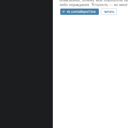
объяснений, почему мои показатели был
либо оправдания. Усталость — во мног