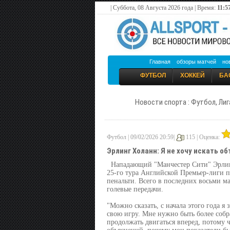
| Суббота, 08 Августа 2026 года | Время:
11:5
Главная
обзоры матчей
но
ФУТБОЛ
ХОККЕЙ
БА
Новости спорта : Футбол, Лиг
Футбол | 09/02/2026 20:59|
115 |
Оценка:
Эрлинг Холанн: Я не хочу искать 
Нападающий "Манчестер Сити" Эрлинг
25-го тура Английской Премьер-лиги п
пенальти. Всего в последних восьми ма
голевые передачи.
"Можно сказать, с начала этого года я
свою игру. Мне нужно быть более собр
продолжать двигаться вперед, потому чт