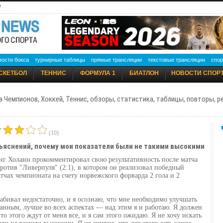
7
вости бокса
турнирные таблицы
прямые трансляции
текстовые трансляции
спор
СКЕТБОЛ
ТЕННИС
ФОРМУЛА 1
БИАТЛОН
НОВОСТИ СПОР
а Чемпионов, Хоккей, Теннис, обзоры, статистика, таблицы, повторы, 
(10)
объяснений, почему мои показатели были не такими высокими
 Холанн прокомментировал свою результативность после матча
ротив "Ливерпуля" (2:1), в котором он реализовал победный
тчах чемпионата на счету норвежского форварда 2 гола и 2
 забивал недостаточно, и я осознаю, что мне необходимо улучшать
анным, лучше во всех аспектах — над этим я и работаю. Я должен
о этого ждут от меня все, и я сам этого ожидаю. Я не хочу искать