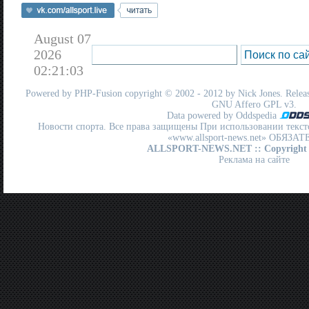
August 07
2026
02:21:03
Powered by
PHP-Fusion
copyright © 2002 - 2012 by Nick Jones. Release
GNU Affero GPL
v3.
Data powered by Oddspedia
Новости спорта. Все права защищены При использовании текст
«www.allsport-news.net» ОБЯЗА
ALLSPORT-NEWS.NET
:: Copyright
Реклама на сайте