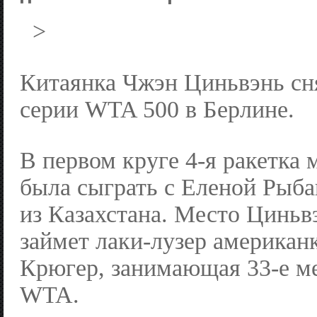
>
Китаянка Чжэн Циньвэнь сня
серии WTA 500 в Берлине.
В первом круге 4-я ракетка
была сыграть с Еленой Рыб
из Казахстана. Место Циньв
займет лаки-лузер америка
Крюгер, занимающая 33-е ме
WTA.