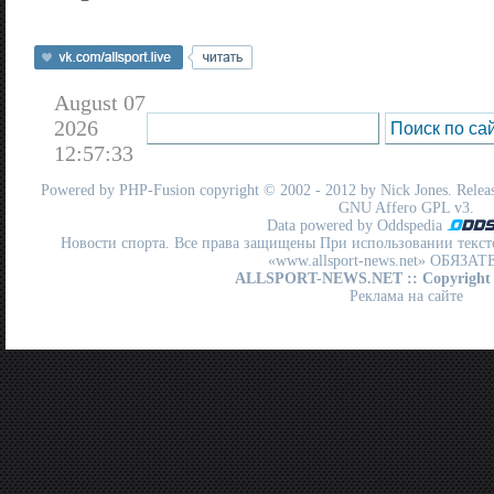
August 07
2026
12:57:33
Powered by
PHP-Fusion
copyright © 2002 - 2012 by Nick Jones. Release
GNU Affero GPL
v3.
Data powered by Oddspedia
Новости спорта. Все права защищены При использовании текст
«www.allsport-news.net» ОБЯЗА
ALLSPORT-NEWS.NET
:: Copyright
Реклама на сайте