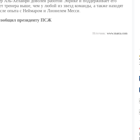
р Аль-Хелайфи доволен работой Энрике и поддерживает его
ет тренера выше, чем у любой из звезд команды, а также находят
сле опыта с Неймаром и Лионелем Месси.
 сообщил президенту
ПСЖ
Источник:
www.marca.com