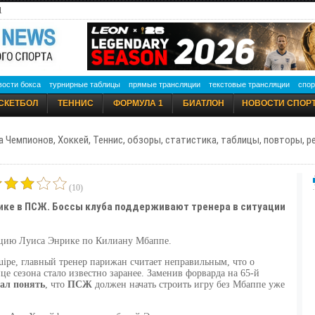
1
вости бокса
турнирные таблицы
прямые трансляции
текстовые трансляции
спор
СКЕТБОЛ
ТЕННИС
ФОРМУЛА 1
БИАТЛОН
НОВОСТИ СПОР
а Чемпионов, Хоккей, Теннис, обзоры, статистика, таблицы, повторы, 
(10)
ике в ПСЖ. Боссы клуба поддерживают тренера в ситуации
цию Луиса Энрике по Килиану Мбаппе.
uipe, главный тренер парижан считает неправильным, что о
це сезона стало известно заранее. Заменив форварда на 65-й
ал понять
, что
ПСЖ
должен начать строить игру без Мбаппе уже