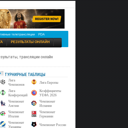
тивные телетрансляции
PDA
ТА
РЕЗУЛЬТАТЫ ОНЛАЙН
результаты, трансляции онлайн
ТУРНИРНЫЕ ТАБЛИЦЫ
Лига
Лига Европы
Чемпионов
Лига
Коэффициенты
Конференций
УЕФА 2026
Чемпионат
Чемпионат
Англии
Испании
Чемпионат
Чемпионат
Италии
Германии
Чемпионат
Чемпионат России
Украины