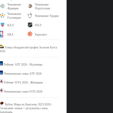
Чемпионат
Чемпионат
Франции
Португалии
Чемпионат
Чемпионат Турции
Голландии
КХЛ
НХЛ
НБА
Евролига
Гонка обладателей трофея Золотая Бутса
2026
Рейтинг ATP 2026 - Мужчины
Чемпионская гонка ATP 2026
Рейтинг WTA 2026 - Женщины
Чемпионская гонка WTA 2026
Кубок Мира по Биатлону 2025/2026 -
Расписание этапов + результаты гонок.
Календарь