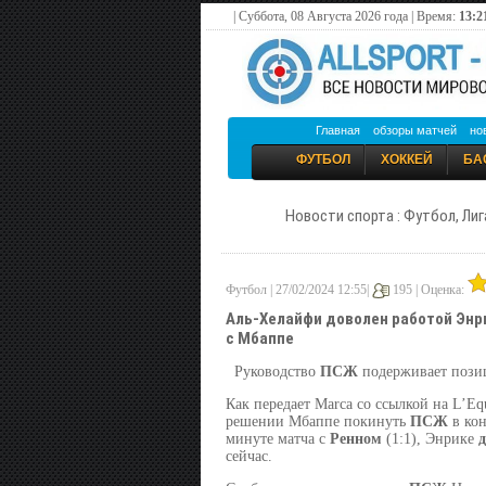
| Суббота, 08 Августа 2026 года | Время:
13:2
Главная
обзоры матчей
но
ФУТБОЛ
ХОККЕЙ
БА
Новости спорта : Футбол, Лиг
Футбол | 27/02/2024 12:55|
195 |
Оценка:
Аль-Хелайфи доволен работой Энр
с Мбаппе
Руководство
ПСЖ
подерживает пози
Как передает Marca со ссылкой на L’Eq
решении Мбаппе покинуть
ПСЖ
в кон
минуте матча с
Ренном
(1:1), Энрике
д
сейчас.