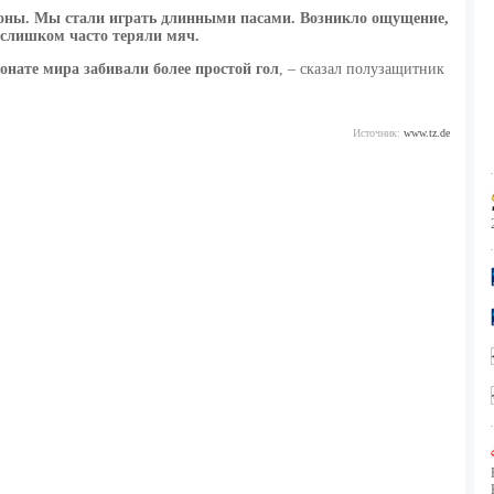
роны. Мы стали играть длинными пасами. Возникло ощущение,
 слишком часто теряли мяч.
онате мира забивали более простой гол
, – сказал полузащитник
Источник:
www.tz.de