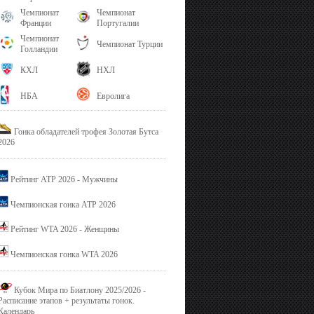
Чемпионат
Чемпионат
Франции
Португалии
Чемпионат
Чемпионат Турции
Голландии
КХЛ
НХЛ
НБА
Евролига
Гонка обладателей трофея Золотая Бутса
2026
Рейтинг ATP 2026 - Мужчины
Чемпионская гонка ATP 2026
Рейтинг WTA 2026 - Женщины
Чемпионская гонка WTA 2026
Кубок Мира по Биатлону 2025/2026 -
Расписание этапов + результаты гонок.
Календарь