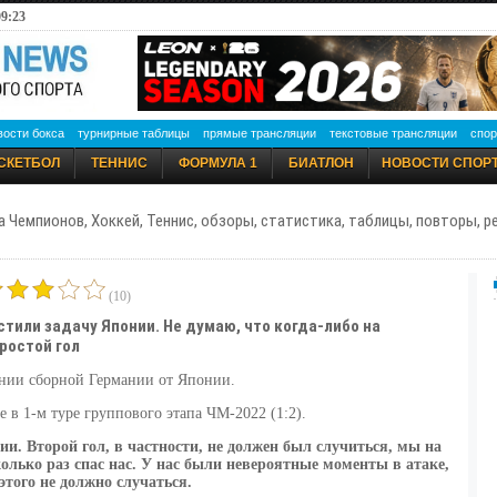
09:23
вости бокса
турнирные таблицы
прямые трансляции
текстовые трансляции
спор
СКЕТБОЛ
ТЕННИС
ФОРМУЛА 1
БИАТЛОН
НОВОСТИ СПОР
а Чемпионов, Хоккей, Теннис, обзоры, статистика, таблицы, повторы, 
(10)
тили задачу Японии. Не думаю, что когда-либо на
ростой гол
нии сборной Германии от Японии.
 в 1-м туре группового этапа ЧМ-2022 (1:2).
. Второй гол, в частности, не должен был случиться, мы на
олько раз спас нас. У нас были невероятные моменты в атаке,
этого не должно случаться.