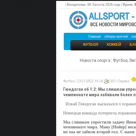
| Воскресенье, 09 Августа 2026 года | Время:
Главная
обзоры матчей
но
ФУТБОЛ
ХОККЕЙ
БА
Новости спорта : Футбол, Лиг
Футбол | 23/11/2022 19:24|
365 |
Оценка:
Гюндоган об 1:2: Мы слишком упрос
чемпионате мира забивали более п
Илкай Гюндоган высказался о пораже
Немецкая команда потерпела поражение
Мы слишком упростили задачу Японии
чемпионате мира. Ману [Нойер] неск
но мы не забили второй гол. С нами 