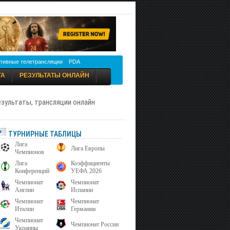
тивные телетрансляции
PDA
ТА
РЕЗУЛЬТАТЫ ОНЛАЙН
результаты, трансляции онлайн
ТУРНИРНЫЕ ТАБЛИЦЫ
Лига
Лига Европы
Чемпионов
Лига
Коэффициенты
Конференций
УЕФА 2026
Чемпионат
Чемпионат
Англии
Испании
Чемпионат
Чемпионат
Италии
Германии
Чемпионат
Чемпионат России
Украины